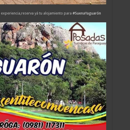
n experiencia,reserva yá tu alojamiento para
#
SuenaYaguarón