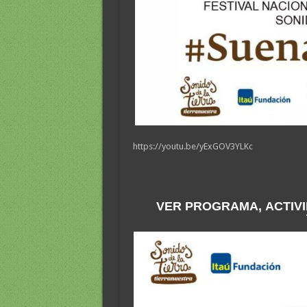
https://youtu.be/yExGOV3YLKc
VER PROGRAMA, ACTIV