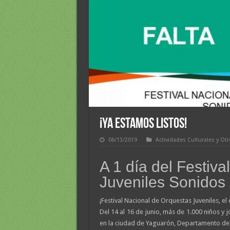
¡YA ESTAMOS LISTOS!
06/13/2019
Actividades Culturales y Ot
A 1 día del Festiv
Juveniles Sonidos 
¡Festival Nacional de Orquestas Juveniles, e
Del 14 al 16 de junio, más de 1.000 niños y 
en la ciudad de Yaguarón, Departamento de 