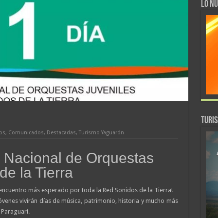
LO NU
TURI
ros
,
Comunicados
,
Destacadas
,
Turismo Yaguarón
al Nacional de Orquestas
de la Tierra
l encuentro más esperado por toda la Red Sonidos de la Tierra!
jóvenes vivirán días de música, patrimonio, historia y mucho más
Paraguarí.