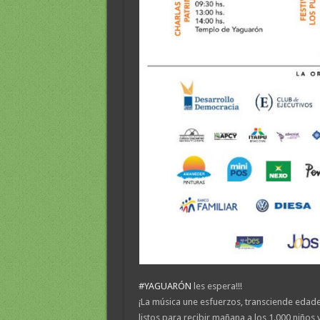
#
YAGUARÓN
les espera!!!
¡La música une esfuerzos, transciende edad
listos para recibir mañana a los 1.000 niños 