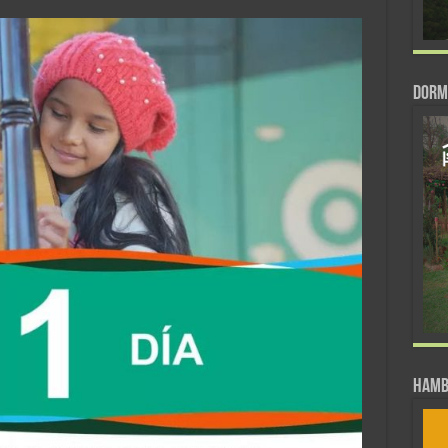
DORM
Hamb