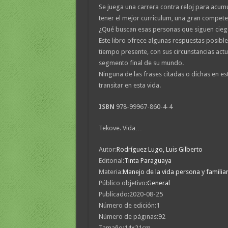
Se juega una carrera contra reloj para acumu
tener el mejor curriculum, una gran compete
¿Qué buscan esas personas que siguen cieg
Este libro ofrece algunas respuestas posibl
tiempo presente, con sus circunstancias actua
segmento final de su mundo.
Ninguna de las frases citadas o dichas en es
transitar en esta vida.
ISBN
978-99967-860-4-4
Tekove. Vida…
Autor:
Rodríguez Lugo, Luis Gilberto
Editorial:
Tinta Paraguaya
Materia:
Manejo de la vida persona y familia
Público objetivo:
General
Publicado:
2020-08-25
Número de edición:
1
Número de páginas:
92
Tamaño:
14x21cm.