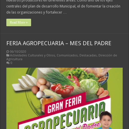
nuestros productores en diferentes áreas. Cómo uno de los ejes
centrales del plan de desarrollo Municipal, el de fomentar la creación
de las organizaciones y fortalecer …
Read More »
FERIA AGROPECUARIA – MES DEL PADRE
06/10/2020
Actividades Culturales y Otros
,
Comunicados
,
Destacadas
,
Dirección de
Agricultura
0