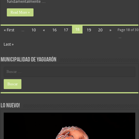
fundamentalmente …
Read More »
18
« First
...
10
«
16
17
19
20
»
Page 18 of 30
...
Last »
MUNICIPALIDAD DE YAGUARÓN
LO NUEVO!