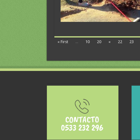
« First
...
10
20
«
22
23