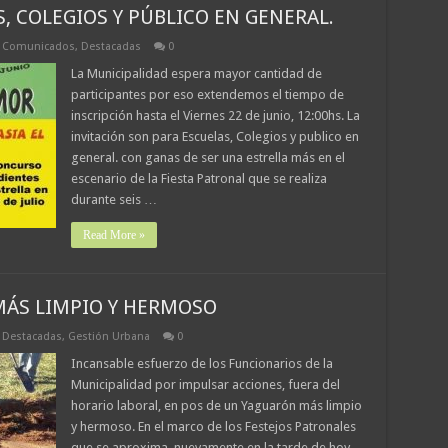
, COLEGIOS Y PÚBLICO EN GENERAL.
,
Comunicados
,
Destacadas
0
La Municipalidad espera mayor cantidad de
participantes por eso extendemos el tiempo de
inscripción hasta el Viernes 22 de junio, 12:00hs. La
invitación son para Escuelas, Colegios y publico en
general. con ganas de ser una estrella más en el
escenario de la Fiesta Patronal que se realiza
durante seis …
Read More »
MÁS LIMPIO Y HERMOSO
,
Destacadas
,
Gestión Urbana
0
Incansable esfuerzo de los Funcionarios de la
Municipalidad por impulsar acciones, fuera del
horario laboral, en pos de un Yaguarón más limpio
y hermoso. En el marco de los Festejos Patronales
que se aproxima, nuevamente en la tarde de hoy