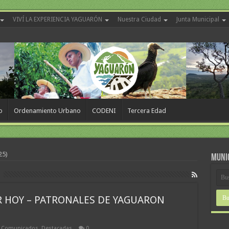
VIVÍ LA EXPERIENCIA YAGUARÓN
Nuestra Ciudad
Junta Municipal
o
Ordenamiento Urbano
CODENI
Tercera Edad
25)
MUNI
R HOY – PATRONALES DE YAGUARON
,
Comunicados
,
Destacadas
0