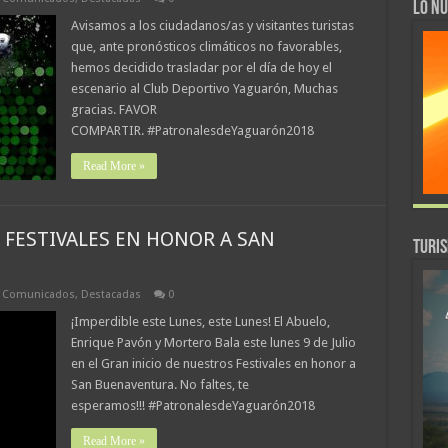
LO NU
Avisamos a los ciudadanos/as y visitantes turistas
que, ante pronósticos climáticos no favorables,
hemos decidido trasladar por el día de hoy el
escenario al Club Deportivo Yaguarón, Muchas
gracias. FAVOR
COMPARTIR. #PatronalesdeYaguarón2018
Read More »
 FESTIVALES EN HONOR A SAN
TURI
,
Comunicados
,
Destacadas
0
¡Imperdible este Lunes, este Lunes! El Abuelo,
Enrique Pavón y Mortero Bala este lunes 9 de Julio
en el Gran inicio de nuestros Festivales en honor a
San Buenaventura. No faltes, te
esperamos!!! #PatronalesdeYaguarón2018
Read More »