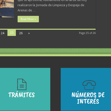
realizaron la Jornada de Limpieza y Despeje de
Arenas de …
Read More »
25
24
26
»
Page 25 of 26