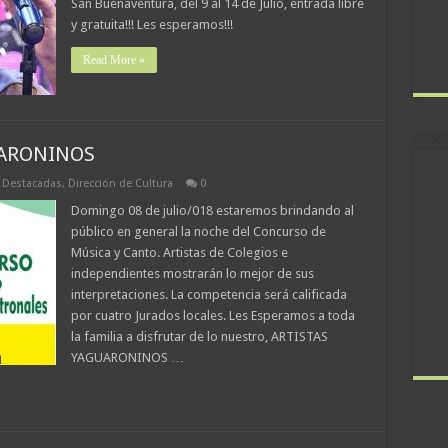
San Buenaventura, del 9 al 14 de Julio, entrada libre
y gratuita!!! Les esperamos!!!
Read More »
UARONINOS
,
Destacadas
,
Dirección de Cultura
0
Domingo 08 de julio/018 estaremos brindando al
público en general la noche del Concurso de
Música y Canto. Artistas de Colegios e
independientes mostrarán lo mejor de sus
interpretaciones. La competencia será calificada
por cuatro Jurados locales. Les Esperamos a toda
la familia a disfrutar de lo nuestro, ARTISTAS
YAGUARONINOS …