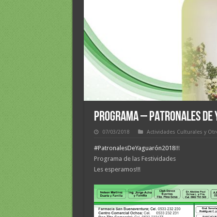
PROGRAMA – PATRONALES DE 
07/03/2018
Actividades Culturales y Ot
#
PatronalesDeYaguarón2018
!!!
Programa de las Festividades
Les esperamos!!!