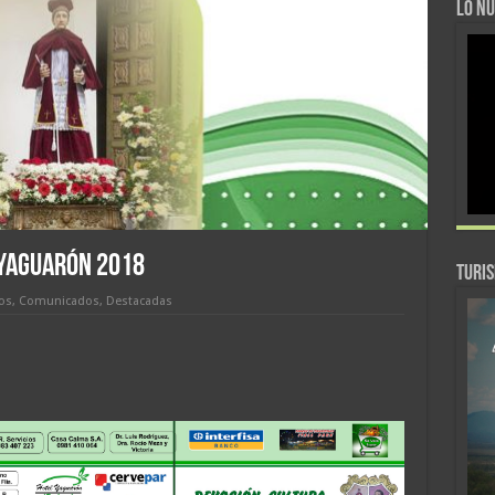
LO NU
YAGUARÓN 2018
TURI
ros
,
Comunicados
,
Destacadas