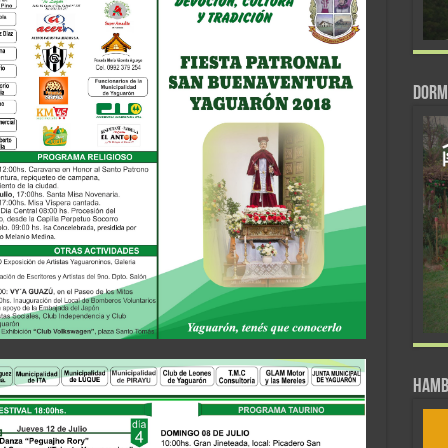
DORM
Hamb