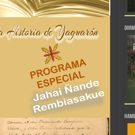
DORM
Hamb