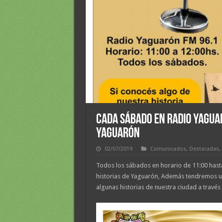
CADA SÁBADO EN RADIO YAGUA
YAGUARÓN
02/07/2019
Comunicados
,
Destacadas
,
Todos los sábados en horario de 11:00 hasta
historias de Yaguarón, Además tendremos u
algunas historias de nuestra ciudad a travé