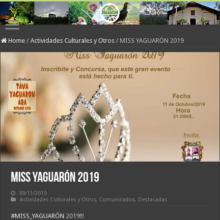
Home
/
Actividades Culturales y Otros
/
MISS YAGUARÓN 2019
MISS YAGUARÓN 2019
09/11/2019
Actividades Culturales y Otros
,
Comunicados
,
Destacadas
#
MISS_YAGUARÓN
2019!!!