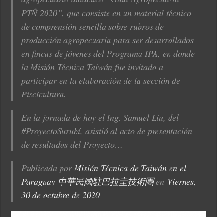
PTÑ 2020”, que consiste en un material técnico
de comprensión sencilla sobre rubros de
producción agropecuaria para ser desarrollados
en fincas de jóvenes del Programa IPA, en donde
la Misión Técnica Taiwán fue invitado a
participar en la elaboración de la sección de
Piscicultura.
En la jornada de hoy el Ing. Samuel Liu, del
#ProyectoSurubí, asistió al acto de presentación
de resultados del Proyecto…
Publicada por
Misión Técnica de Taiwán en el
Paraguay 中華民國駐巴拉圭技術團
en
Viernes,
30 de octubre de 2020