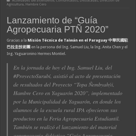
Actividades del Intendente
,
Comunicados
,
Destacadas
,
Dirección de
Agricultura
,
Hambre Cero
Lanzamiento de “Guía
Agropecuaria PTÑ 2020”
Gracias a la
Misión Técnica de Taiwán en el Paraguay 中華民國駐
巴拉圭技術團
en la persona del Ing. Samuel Liu, la Ing. Anita Chen y el
Ing. Yaguaronino Hermes Montiel.
En la jornada de hoy el Ing. Samuel Liu, del
#ProyectoSurubí, asistió al acto de presentación
de resultados del Proyecto “Topa Ñembyahýi,
Hambre Cero en Yaguarón 2020”, implementado
por la Municipalidad de Yaguarón, en donde los
alumnos de la escuela rural IPA ofrecieron sus
productos en la Feria Agropecuaria Estudiantil.
También se realizó el lanzamiento del material
agropecuario didáctico “Guía Agropecuaria