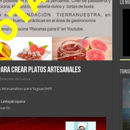
LO NU
PARA CREAR PLATOS ARTESANALES
TURI
Dirección de Cultura
 Artesanales» para Yaguarón!!!!
n
LaViejaEsquina
uarón.