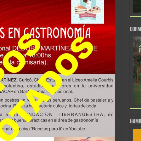
DORM
Hamb