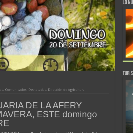
LO NU
TURI
ros
,
Comunicados
,
Destacadas
,
Dirección de Agricultura
ARIA DE LA AFERY
MAVERA, ESTE domingo
RE