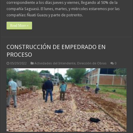
correspondiente a los días jueves y viernes, llegando al 50% de la
compañía Saguasú. El lunes, martes, y miércoles estaremos por las
compañías: Ñuati Guazu y parte de potrerito.
Read More »
CONSTRUCCIÓN DE EMPEDRADO EN
PROCESO
05/20/2022
Actividades del Intendente
,
Dirección de Obras
0