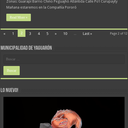
Zonas: Guarapí Barrio Chino Peguajhó Atlántida Calle Po’í Curupayty
Mañana estaremos en la Compañía Pororó
Read More »
2
«
1
3
4
5
»
10
...
Last »
Page 2 of 12
MUNICIPALIDAD DE YAGUARÓN
LO NUEVO!