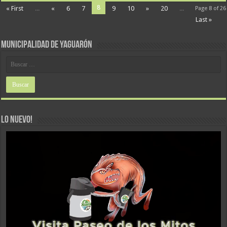
8
« First
...
«
6
7
9
10
»
20
...
Page 8 of 26
Last »
MUNICIPALIDAD DE YAGUARÓN
LO NUEVO!