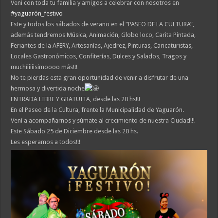
Veni con toda tu familia y amigos a celebrar con nosotros en
#yaguarón_festivo
Este y todos los sábados de verano en el “PASEO DE LA CULTURA”,
además tendremos Música, Animación, Globo loco, Carita Pintada,
Feriantes de la AFERY, Artesanías, Ajedrez, Pinturas, Caricaturistas,
Locales Gastronómicos, Confiterías, Dulces y Salados, Tragos y
muchíiiiiisimoooo más!!!
No te pierdas esta gran oportunidad de venir a disfrutar de una
hermosa y divertida noche
ENTRADA LIBRE Y GRATUITA, desde las 20 hs!!!
En el Paseo de la Cultura, frente la Municipalidad de Yaguarón.
Vení a acompañarnos y súmate al crecimiento de nuestra Ciudad!!!
Este Sábado 25 de Diciembre desde las 20 hs.
Les esperamos a todos!!!