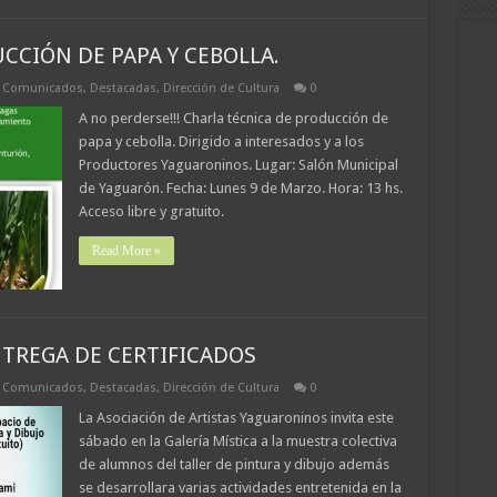
CCIÓN DE PAPA Y CEBOLLA.
,
Comunicados
,
Destacadas
,
Dirección de Cultura
0
A no perderse!!! Charla técnica de producción de
papa y cebolla. Dirigido a interesados y a los
Productores Yaguaroninos. Lugar: Salón Municipal
de Yaguarón. Fecha: Lunes 9 de Marzo. Hora: 13 hs.
Acceso libre y gratuito.
Read More »
NTREGA DE CERTIFICADOS
,
Comunicados
,
Destacadas
,
Dirección de Cultura
0
La Asociación de Artistas Yaguaroninos invita este
sábado en la Galería Mística a la muestra colectiva
de alumnos del taller de pintura y dibujo además
se desarrollara varias actividades entretenida en la