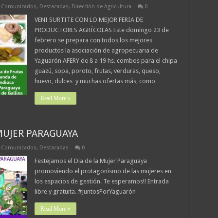
,
Comunicados
,
Destacadas
,
Dirección de Agricultura
0
VENI SURTITE CON LO MEJOR FERIA DE
PRODUCTORES AGRÍCOLAS Este domingo 23 de
febrero se prepara con todos los mejores
productos la asociación de agropecuaria de
Yaguarón AFERY de 8 a 19 hs. combos para el chipa
guazú, sopa, poroto, frutas, verduras, queso,
huevo, dulces y muchas ofertas más, como …
Read More »
 MUJER PARAGUAYA
,
Comunicados
,
Destacadas
0
Festejamos el Dia de la Mujer Paraguaya
promoviendo el protagonismo de las mujeres en
los espacios de gestión. Te esperamos!! Entrada
libre y gratuita. #JuntosPorYaguarón
Read More »