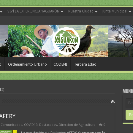
VIVÍ LA EXPERIENCIA YAGUARÓN
Nuestra Ciudad
Junta Municipal
o
Ordenamiento Urbano
CODENI
Tercera Edad
15)
MUNI
AFERY
,
Comunicados
,
COVID19
,
Destacadas
,
Dirección de Agricultura
0
La Asociación de Feriantes AFERY Yaguaron con la