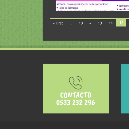
15
« First
...
10
«
13
14