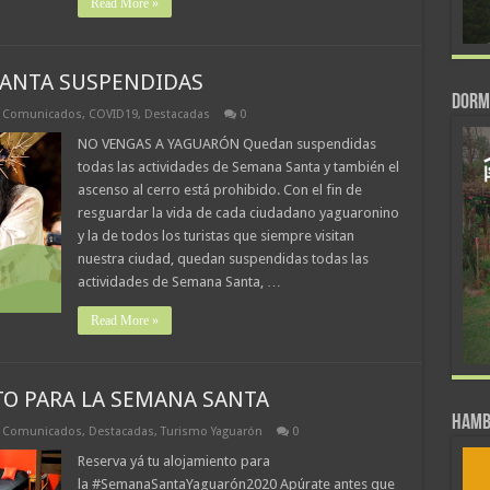
Read More »
SANTA SUSPENDIDAS
DORM
,
Comunicados
,
COVID19
,
Destacadas
0
NO VENGAS A YAGUARÓN Quedan suspendidas
todas las actividades de Semana Santa y también el
ascenso al cerro está prohibido. Con el fin de
resguardar la vida de cada ciudadano yaguaronino
y la de todos los turistas que siempre visitan
nuestra ciudad, quedan suspendidas todas las
actividades de Semana Santa, …
Read More »
TO PARA LA SEMANA SANTA
Hamb
,
Comunicados
,
Destacadas
,
Turismo Yaguarón
0
Reserva yá tu alojamiento para
la #SemanaSantaYaguarón2020 Apúrate antes que