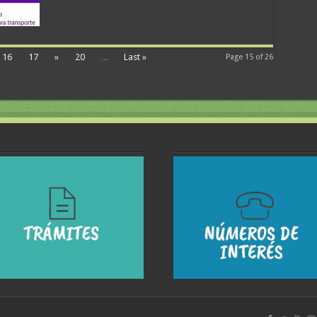
16
17
»
20
...
Last »
Page 15 of 26