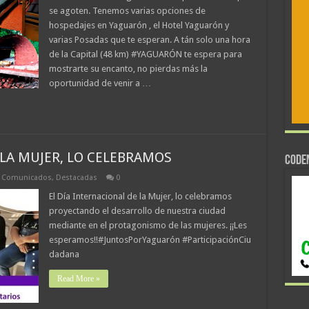
se agoten. Tenemos varias opciones de
hospedajes en Yaguarón , el Hotel Yaguarón y
varias Posadas que te esperan. A tán solo una hora
de la Capital (48 km) #YAGUARÓN te espera para
mostrarte su encanto, no pierdas más la
oportunidad de venir a …
 LA MUJER, LO CELEBRAMOS
CODE
,
Comunicados
,
Destacadas
0
El Día Internacional de la Mujer, lo celebramos
proyectando el desarrollo de nuestra ciudad
mediante en el protagonismo de las mujeres. ¡¡Les
esperamos!!#JuntosPorYaguarón #ParticipaciónCiu
dadana
Read More »