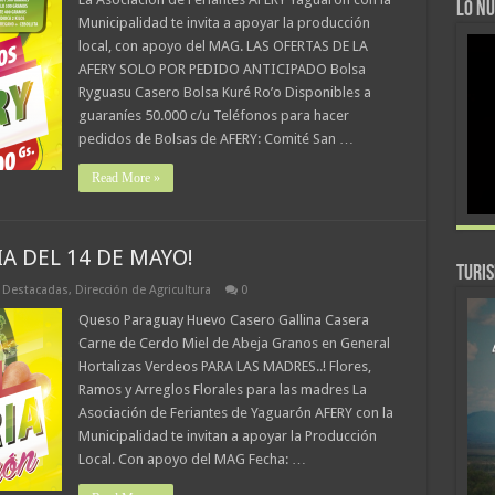
LO NU
Municipalidad te invita a apoyar la producción
local, con apoyo del MAG. LAS OFERTAS DE LA
AFERY SOLO POR PEDIDO ANTICIPADO Bolsa
Ryguasu Casero Bolsa Kuré Ro’o Disponibles a
guaraníes 50.000 c/u Teléfonos para hacer
pedidos de Bolsas de AFERY: Comité San …
Read More »
IA DEL 14 DE MAYO!
TURI
,
Destacadas
,
Dirección de Agricultura
0
Queso Paraguay Huevo Casero Gallina Casera
Carne de Cerdo Miel de Abeja Granos en General
Hortalizas Verdeos PARA LAS MADRES..! Flores,
Ramos y Arreglos Florales para las madres La
Asociación de Feriantes de Yaguarón AFERY con la
Municipalidad te invitan a apoyar la Producción
Local. Con apoyo del MAG Fecha: …