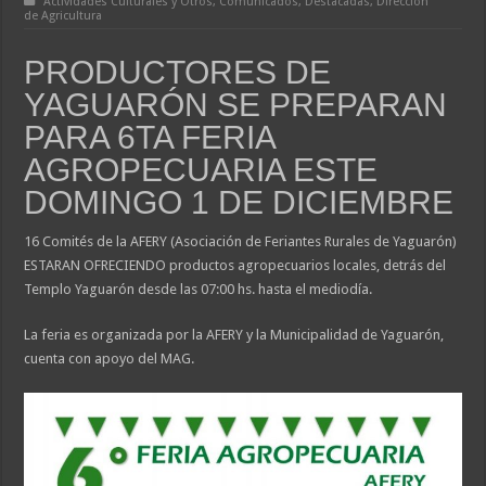
Actividades Culturales y Otros
,
Comunicados
,
Destacadas
,
Dirección
de Agricultura
PRODUCTORES DE
YAGUARÓN SE PREPARAN
PARA 6TA FERIA
AGROPECUARIA ESTE
DOMINGO 1 DE DICIEMBRE
16 Comités de la AFERY (Asociación de Feriantes Rurales de Yaguarón)
ESTARAN OFRECIENDO productos agropecuarios locales, detrás del
Templo Yaguarón desde las 07:00 hs. hasta el mediodía.
La feria es organizada por la AFERY y la Municipalidad de Yaguarón,
cuenta con apoyo del MAG.