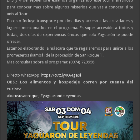
El 3 y 4 de septiembre estamos organizando este tour maravilloso
para conocer mas sobre algunos misterios que vas a conocer si te
unís al Tour.
El costo Incluye transporte por dos días y acceso a las actividades y
lugares mencionados en el programa. Es super accesible a todos y
todas, dos días de experiencias únicas que solo Yaguarón te puede
ofrecer.
Estamos elaborando la máscara que te regalaremos para unirte a los
promeseros (kambá) de la procesión de San Roque`i.
Mas consultas sobre el programa: (0974) 729958
Directo WhatsApp:
https://cutt.ly/KA4ga9i
OBS.: Los alimentos y hospedaje corren por cuenta del
turista.
#kurususanroque
;
#yaguarondeleyendas