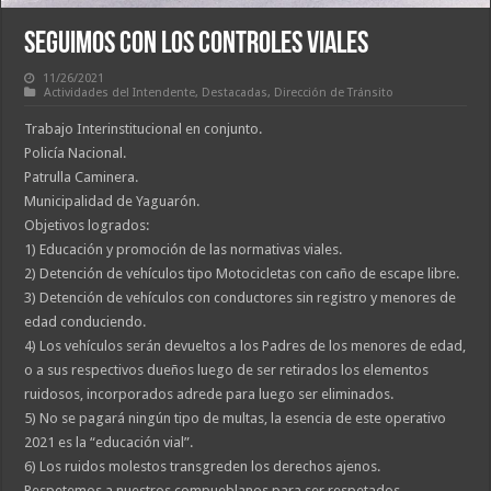
SEGUIMOS CON LOS CONTROLES VIALES
11/26/2021
Actividades del Intendente
,
Destacadas
,
Dirección de Tránsito
Trabajo Interinstitucional en conjunto.
Policía Nacional.
Patrulla Caminera.
Municipalidad de Yaguarón.
Objetivos logrados:
1) Educación y promoción de las normativas viales.
2) Detención de vehículos tipo Motocicletas con caño de escape libre.
3) Detención de vehículos con conductores sin registro y menores de
edad conduciendo.
4) Los vehículos serán devueltos a los Padres de los menores de edad,
o a sus respectivos dueños luego de ser retirados los elementos
ruidosos, incorporados adrede para luego ser eliminados.
5) No se pagará ningún tipo de multas, la esencia de este operativo
2021 es la “educación vial”.
6) Los ruidos molestos transgreden los derechos ajenos.
Respetemos a nuestros compueblanos para ser respetados.