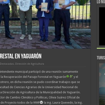
LO NU
orestal en Yaguarón
TURI
Destacadas
,
Dirección de Agricultura
ez intendente municipal participó de una reunión sumamente
 la Recuperación del Paisaje Forestal en Yaguarón
y el
otrero, en dicha reunión se pudo coordinar trabajos que se
acultad de Ciencias Agrarias de la Universidad Nacional de
a Dirección de Agricultura de la Municipalidad de Yaguarón.
tor de Cambio Climático y Políticas, Olivia Suárez Oficial de
 de Proyecto todos de la WWF
la ing. Laura Quevedo, la ing.