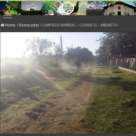
Home
/
Destacadas
/
LIMPIEZA BARRIAL – COVAVI II – MBARITU