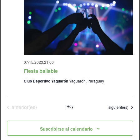
07/15/2023,21:00
Fiesta bailable
Club Deportivo Yaguarón
Yaguarón, Paraguay
Eventos
anterior(es)
Hoy
Eventos
siguiente(s)
Suscribirse al calendario