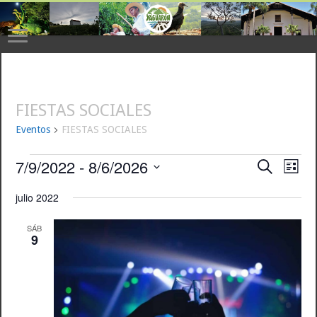
FIESTAS SOCIALES
Eventos
FIESTAS SOCIALES
Eventos
7/9/2022
 - 
8/6/2026
Navegaci
Nave
Buscar
Lista
de
de
Selecciona
vista
la
búsqueda
julio 2022
de
fecha.
y
Even
vistas
SÁB
9
de
Eventos