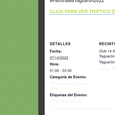
#PatronalesYaguarón2022
CLICK PARA VER TRIPTICO
DETALLES
RECINT
Club 14 de
Fecha:
Yaguarón
07/14/2022
Yaguarón
Hora:
Google M
01:00 - 03:30
Categoría de Evento:
Patronales de Yaguarón
2022
Etiquetas del Evento:
FIESTAS SOCIALES