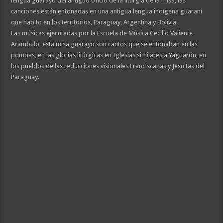
lengua guarayo del antiguo oficio de la liturgia de la misa, las
canciones están entonadas en una antigua lengua indígena guaraní
que habito en los territorios, Paraguay, Argentina y Bolivia.
Las músicas ejecutadas por la Escuela de Música Cecilio Valiente
Arambulo, esta misa guarayo son cantos que se entonaban en las
pompas, en las glorias litúrgicas en Iglesias similares a Yaguarón, en
los pueblos de las reducciones visionales Franciscanas y Jesuitas del
Paraguay.