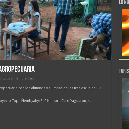
LO NU
 AGROPECUARIA
TURI
ricultura
,
Hambre Cero
ropecuaria con los alumnos y alumnas de las tres escuelas IPA
Proyecto Topa Ñembyahyi 3. 0 Hambre Cero Yaguarón, se