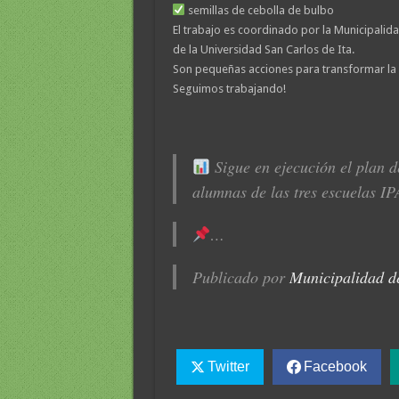
semillas de cebolla de bulbo
El trabajo es coordinado por la Municipalid
de la Universidad San Carlos de Ita.
Son pequeñas acciones para transformar la 
Seguimos trabajando!
Sigue en ejecución el plan 
alumnas de las tres escuelas I
…
Publicado por
Municipalidad d
Twitter
Facebook