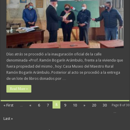
Días atrás se procedió a la inauguración oficial de la calle
denominada «Prof. Ramón Bogarín Arámbulo, frente a la vivienda que
fuera propiedad del mismo , hoy: Casa Museo del Maestro Rural
Ramón Bogarín Arámbulo. Posterior al acto se procedió a la entrega
de un lote de libros donados por …
Read More »
8
« First
...
«
6
7
9
10
»
20
30
Page 8 of 30
...
Last »