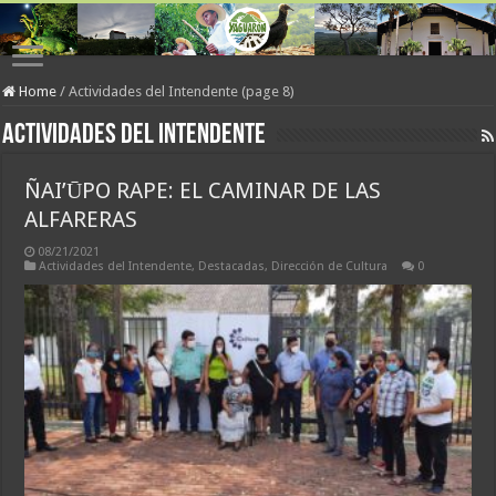
Home
/
Actividades del Intendente (page 8)
Actividades del Intendente
ÑAI’ŪPO RAPE: EL CAMINAR DE LAS
ALFARERAS
08/21/2021
Actividades del Intendente
,
Destacadas
,
Dirección de Cultura
0