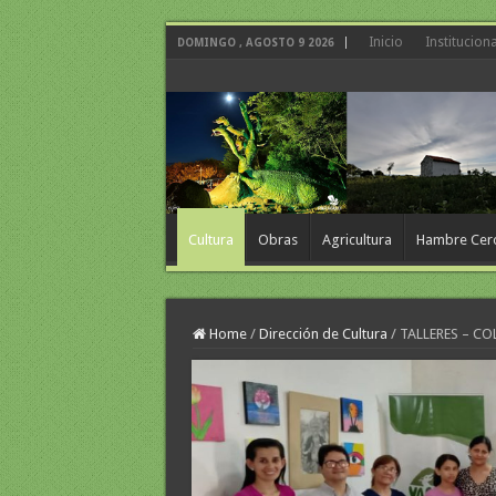
Inicio
Instituciona
DOMINGO , AGOSTO 9 2026
Cultura
Obras
Agricultura
Hambre Cer
Home
/
Dirección de Cultura
/
TALLERES – C