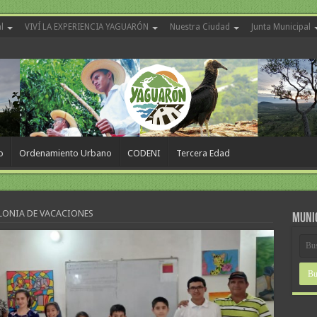
l
VIVÍ LA EXPERIENCIA YAGUARÓN
Nuestra Ciudad
Junta Municipal
o
Ordenamiento Urbano
CODENI
Tercera Edad
OLONIA DE VACACIONES
MUNI