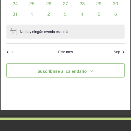
0
0
0
0
0
0
0
24
25
26
27
28
29
30
eventos
eventos
eventos
eventos
eventos
eventos
eventos
0
0
0
0
0
0
0
31
1
2
3
4
5
6
eventos
eventos
eventos
eventos
eventos
eventos
eventos
No hay ningún evento este día.
Aviso
Jul
Este mes
Sep
Suscribirse al calendario