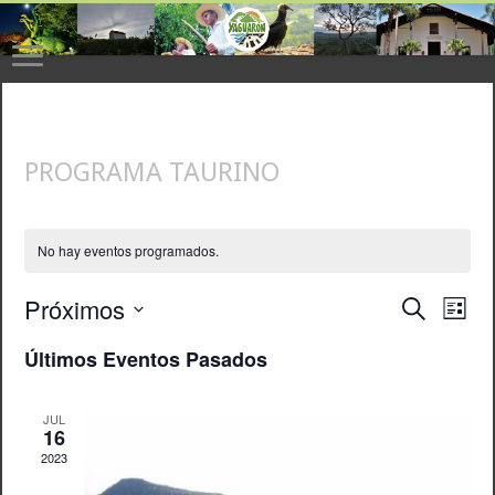
PROGRAMA TAURINO
No hay eventos programados.
Próximos
Navegaci
Nave
Buscar
Lista
de
de
Selecciona
vista
la
búsqueda
Últimos Eventos Pasados
de
fecha.
y
Even
vistas
JUL
de
16
Eventos
2023