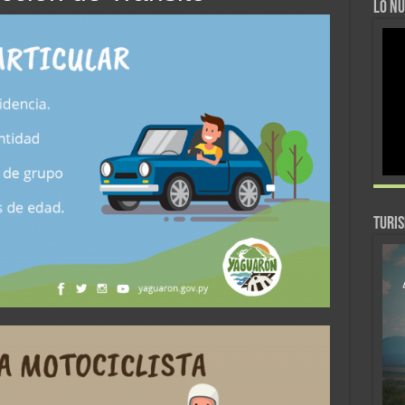
LO NU
TURI